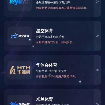
联系电话：400-6288-007
销售热线：186 8875 7638 熊总监
公司邮箱：info@yl007.com
公司地址：深圳市宝安区石岩街道建兴路海谷科技大厦T4栋7楼
Copyright© 1998-2025 开云手机登录入口
备案号：
粤ICP备09094514号
同花顺网页版
|
荣耀体育官方网站
|
九游网页版·官方站入口
|
米兰（中
国）体育·官方网站
|
8XBET平台
|
B体育网电脑版
|
乐竞官网
|
皇冠
·app官网首页
|
开云手机入口官网
|