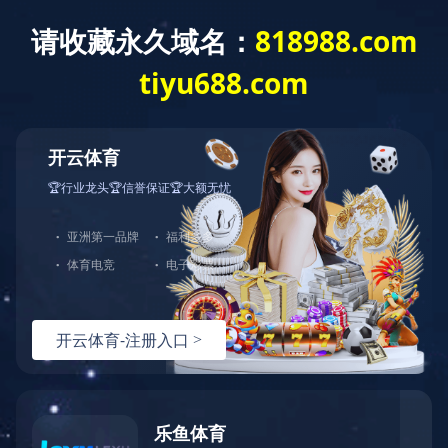
质量体系
驰通达始终高度重视科技研发和品质管理，公司产品已全面通过
CCC、CE、FCC、ISO9001、RoHS等权威认证，与全球数十个品牌
建立长期的合作关系，提供全面丰富的产品和技术解决方案。