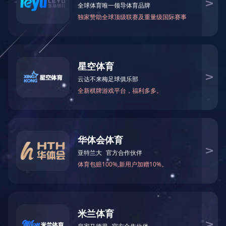
联系电话：400-6288-007
销售热线：186 8875 7638 熊总监
公司邮箱：info@yl007.com
公司地址：深圳市宝安区宝石西路108号二号楼6楼
Copyright© 1998-2023 开云手机登录入口
备案号：
粤ICP备09094514号
同花顺网页版
|
荣耀体育官方网站
|
九游网页版·官方站入口
|
米兰（中
国）体育·官方网站
|
8XBET平台
|
B体育网电脑版
|
乐竞官网
|
皇冠
·app官网首页
|
开云手机入口官网
|