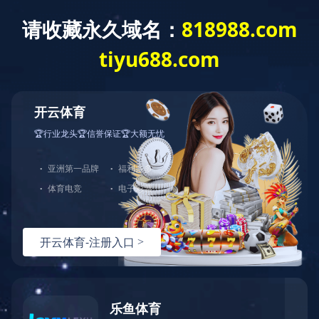
公司新闻
迎五一，送温暖，驰通达党支部为一线疫情防控人员送上慰问物资
时间：2021-05-15 17:10:43
点击：
613
次
迎五一，送温暖，驰通达党支部为一线疫情防控人员送上慰问物
资。