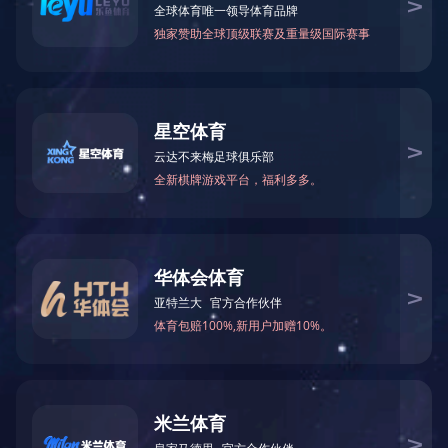
4月30日上午，在&ldquo;五一国际劳动节&rdquo;来临之际，为
了让坚守抗疫一线的工作人员和国际入境儿童过上一个温暖祥和的
节日，南山区人大代表万腾驰携驰通达党支部全体党员，一起来到
蛇口禧程酒店慰问一线工作人员，并为全体工作人员送来了约50箱
慰问物资，同时给住在隔离酒店的14名南非以及泰国航班入境儿童
送上一批玩具、为坚守在一线的工作人员送上一批防暑降温慰问
品，向全体工作人员致以节日的问候和祝福，并为大家加油鼓劲！
首先，南山区政协副主席、禧程酒店指挥专班组长黄险峰主持召开
座谈会，并与南山区人大代表、驰通达集团董事长万腾驰等一行进
行了深入交流。会上，万腾驰董事长表示，驰通达自1998年创立以
来，一直积极践行企业社会责任，致力爱心慈善活动，并多次通过
捐款、捐物、党建活动关怀等形式，奉献出民族安防企业的一点微